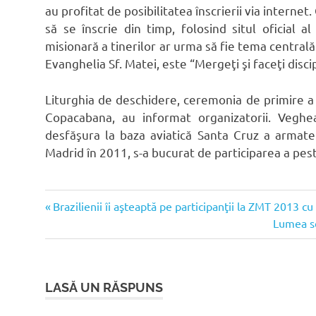
au profitat de posibilitatea înscrierii via interne
să se înscrie din timp, folosind situl oficial
misionară a tinerilor ar urma să fie tema centrală a
Evanghelia Sf. Matei, este “Mergeţi şi faceţi disci
Liturghia de deschidere, ceremonia de primire a P
Copacabana, au informat organizatorii. Veghe
desfăşura la baza aviatică Santa Cruz a armatei
Madrid în 2011, s-a bucurat de participarea a pes
Articolul
Navigare
Brazilienii îi aşteaptă pe participanţii la ZMT 2013 c
anterior:
Articolul
Lumea se
în
următor
articole
LASĂ UN RĂSPUNS