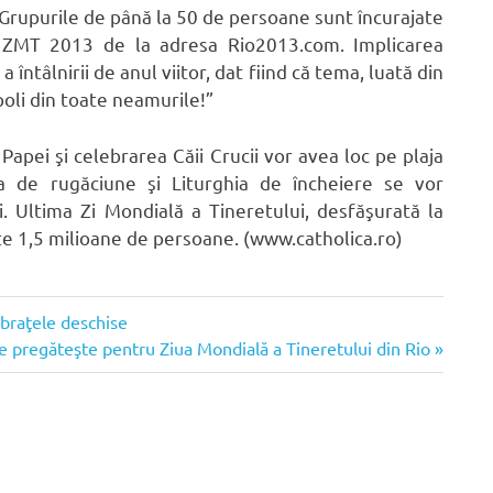
t. Grupurile de până la 50 de persoane sunt încurajate
 al ZMT 2013 de la adresa Rio2013.com. Implicarea
 întâlnirii de anul viitor, dat fiind că tema, luată din
poli din toate neamurile!”
apei şi celebrarea Căii Crucii vor avea loc pe plaja
a de rugăciune şi Liturghia de încheiere se vor
. Ultima Zi Mondială a Tineretului, desfăşurată la
te 1,5 milioane de persoane. (www.catholica.ro)
u braţele deschise
 pregăteşte pentru Ziua Mondială a Tineretului din Rio
: