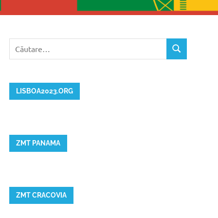
Caută
CĂUTARE
după:
LISBOA2023.ORG
ZMT PANAMA
ZMT CRACOVIA