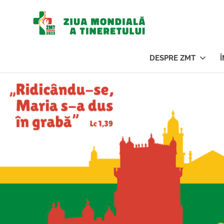
Ziua
Mondi
DESPRE ZMT
a
Sari
la
conținut
Tinere