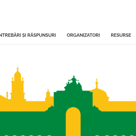
ală
ÎNTREBĂRI ŞI RĂSPUNSURI
ORGANIZATORI
RESURSE
tului