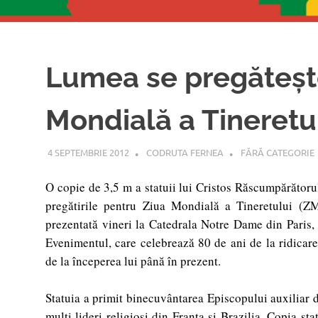
Lumea se pregăteşt
Mondială a Tineretul
4 SEPTEMBRIE 2012
CODRUTA FERNEA
FĂRĂ CATEGORIE
O copie de 3,5 m a statuii lui Cristos Răscumpărătoru
pregătirile pentru Ziua Mondială a Tineretului (Z
prezentată vineri la Catedrala Notre Dame din Paris, 
Evenimentul, care celebrează 80 de ani de la ridicare
de la începerea lui până în prezent.
Statuia a primit binecuvântarea Episcopului auxiliar de
mulţi lideri religioşi din Franţa şi Brazilia. Copia st