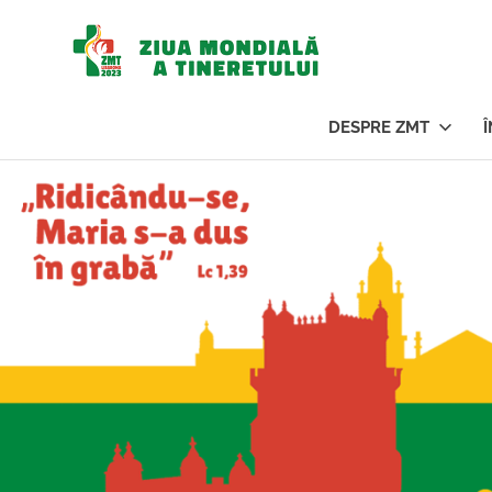
Ziua
Mondi
DESPRE ZMT
a
Sari
la
conținut
Tinere