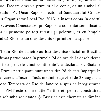
ic. Fiecare oraş va primi şi el o copie, ca un simbol al
tului. Pr. Omar Raposo, rector al Sanctuarului Cristos
ui Organizator Local Rio 2013, a însoţit copia în cadrul
web Jovens Conectados, pr. Raposo a comentat semnificaţia
 îi primeşte pe toţi turiştii şi pelerinii, ci cu braţele
nd că Rio este un oraş deschis şi primitor”, a spus el.
T din Rio de Janeiro au fost deschise oficial în Brazilia
firmat participarea în primele 24 de ore de la deschiderea
neri de pe cele cinci continente”, a declarat sr. Shaiane
imii participanţi sunt tineri din 28 de ţări împărţiţi în
 care s-a înscris, însă, în dimineaţa zilei de 28 august, a
Joao Tempesta de Rio de Janeiro a spus că înregistrarea
. “ZMT este o investiţie în tineret, pentru construirea
 a schimba societatea. Şi Biserica este chemată să rămână