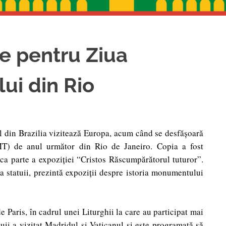
e pentru Ziua
ui din Rio
l din Brazilia vizitează Europa, acum când se desfăşoară
MT) de anul următor din Rio de Janeiro. Copia a fost
ca parte a expoziţiei “Cristos Răscumpărătorul tuturor”.
a statuii, prezintă expoziţii despre istoria monumentului
 Paris, în cadrul unei Liturghii la care au participat mai
atuii a vizitat Madridul şi Vaticanul şi este programată să