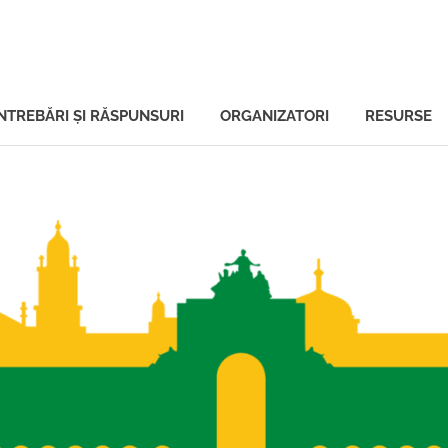
ală
ÎNTREBĂRI ŞI RĂSPUNSURI
ORGANIZATORI
RESURSE
tului