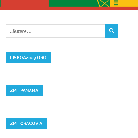
Caută
CĂUTARE
după:
LISBOA2023.ORG
ZMT PANAMA
ZMT CRACOVIA