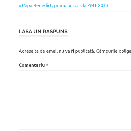
Articolul
Navigare
Papa Benedict, primul înscris la ZMT 2013
anterior:
în
articole
LASĂ UN RĂSPUNS
Adresa ta de email nu va fi publicată.
Câmpurile obliga
Comentariu
*