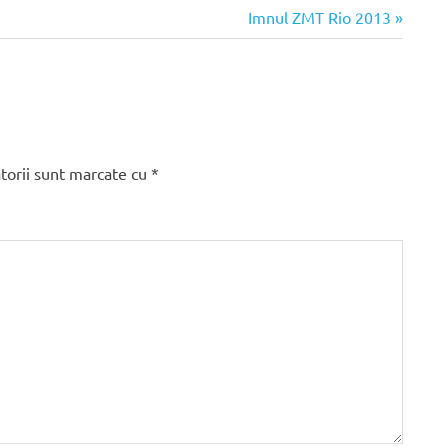
Articolul
Imnul ZMT Rio 2013
următor:
torii sunt marcate cu
*