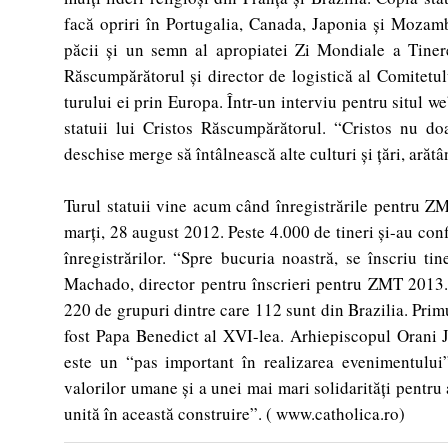
facă opriri în Portugalia, Canada, Japonia şi Mozamb
păcii şi un semn al apropiatei Zi Mondiale a Tinere
Răscumpărătorul şi director de logistică al Comitetul
turului ei prin Europa. Într-un interviu pentru situl 
statuii lui Cristos Răscumpărătorul. “Cristos nu doar
deschise merge să întâlnească alte culturi şi ţări, arătâ
Turul statuii vine acum când înregistrările pentru ZM
marţi, 28 august 2012. Peste 4.000 de tineri şi-au con
înregistrărilor. “Spre bucuria noastră, se înscriu ti
Machado, director pentru înscrieri pentru ZMT 2013. Pr
220 de grupuri dintre care 112 sunt din Brazilia. Primul
fost Papa Benedict al XVI-lea. Arhiepiscopul Orani 
este un “pas important în realizarea evenimentului”
valorilor umane şi a unei mai mari solidarităţi pentru
unită în această construire”. ( www.catholica.ro)