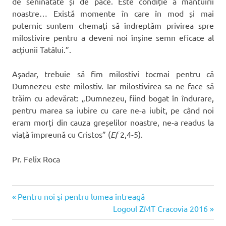
de seninătate și de pace. Este condiție a mântuirii
noastre… Există momente în care în mod și mai
puternic suntem chemați să îndreptăm privirea spre
milostivire pentru a deveni noi înșine semn eficace al
acțiunii Tatălui.”.
Aşadar, trebuie să fim milostivi tocmai pentru că
Dumnezeu este milostiv. Iar milostivirea sa ne face să
trăim cu adevărat: „Dumnezeu, fiind bogat în îndurare,
pentru marea sa iubire cu care ne-a iubit, pe când noi
eram morți din cauza greșelilor noastre, ne-a readus la
viață împreună cu Cristos” (
Ef
2,4-5).
Pr. Felix Roca
ZMT
Articolul
Navigare
Pentru noi şi pentru lumea întreagă
Cracovia
anterior:
Articolul
Logoul ZMT Cracovia 2016
în
următor: