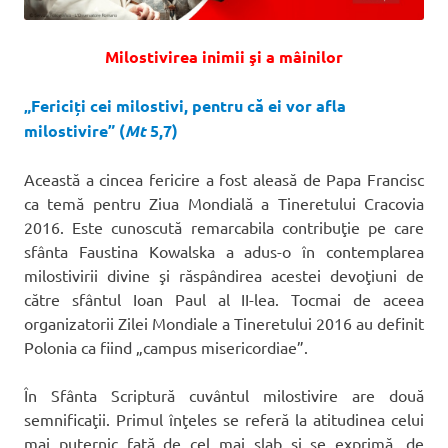
Milostivirea inimii şi a mâinilor
„Fericiți cei milostivi, pentru că ei vor afla
milostivire” (
Mt
5,7)
Această a cincea fericire a fost aleasă de Papa Francisc
ca temă pentru Ziua Mondială a Tineretului Cracovia
2016. Este cunoscută remarcabila contribuţie pe care
sfânta Faustina Kowalska a adus-o în contemplarea
milostivirii divine şi răspândirea acestei devoţiuni de
către sfântul Ioan Paul al II-lea. Tocmai de aceea
organizatorii Zilei Mondiale a Tineretului 2016 au definit
Polonia ca fiind „campus misericordiae”.
În Sfânta Scriptură cuvântul milostivire are două
semnificaţii. Primul înţeles se referă la atitudinea celui
mai puternic faţă de cel mai slab şi se exprimă, de