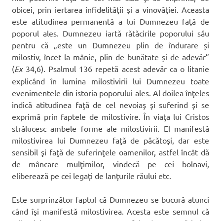
obicei, prin iertarea infidelităţii şi a vinovăţiei. Aceasta
este atitudinea permanentă a lui Dumnezeu faţă de
poporul ales. Dumnezeu iartă rătăcirile poporului său
pentru că „este un Dumnezeu plin de îndurare și
milostiv, încet la mânie, plin de bunătate și de adevăr”
(
Ex
34,6). Psalmul 136 repetă acest adevăr ca o litanie
explicând în lumina milostivirii lui Dumnezeu toate
evenimentele din istoria poporului ales. Al doilea înţeles
indică atitudinea faţă de cel nevoiaş şi suferind şi se
exprimă prin faptele de milostivire. În viaţa lui Cristos
strălucesc ambele forme ale milostivirii. El manifestă
milostivirea lui Dumnezeu faţă de păcătoşi, dar este
sensibil şi faţă de suferinţele oamenilor, astfel încât dă
de mâncare mulţimilor, vindecă pe cei bolnavi,
eliberează pe cei legaţi de lanţurile răului etc.
Este surprinzător faptul că Dumnezeu se bucură atunci
când îşi manifestă milostivirea. Acesta este semnul că