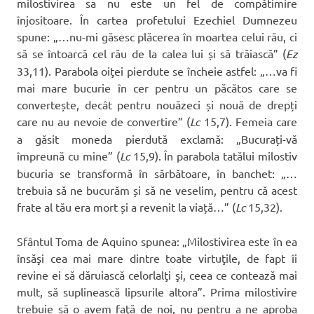
milostivirea sa nu este un fel de compătimire
înjositoare. În cartea profetului Ezechiel Dumnezeu
spune: „…nu-mi găsesc plăcerea în moartea celui rău, ci
să se întoarcă cel rău de la calea lui și să trăiască” (
Ez
33,11). Parabola oiţei pierdute se încheie astfel: „…va fi
mai mare bucurie în cer pentru un păcătos care se
convertește, decât pentru nouăzeci și nouă de drepți
care nu au nevoie de convertire” (
Lc
15,7). Femeia care
a găsit moneda pierdută exclamă: „Bucurați-vă
împreună cu mine” (
Lc
15,9). În parabola tatălui milostiv
bucuria se transformă în sărbătoare, în banchet: „…
trebuia să ne bucurăm și să ne veselim, pentru că acest
frate al tău era mort și a revenit la viață…” (
Lc
15,32).
Sfântul Toma de Aquino spunea: „Milostivirea este în ea
însăşi cea mai mare dintre toate virtuţile, de fapt îi
revine ei să dăruiască celorlalţi şi, ceea ce contează mai
mult, să suplinească lipsurile altora”. Prima milostivire
trebuie să o avem faţă de noi, nu pentru a ne aproba