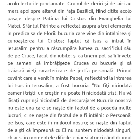
acolo lecturile proclamate. Grupul de clerici şi de laici au
mers apoi spre altarul din faţa Bazilicii, fiind citite acolo
pasaje despre Patima lui Cristos din Evanghelia lui
Matei. Sfântul Părinte a reflectat asupra a trei elemente
în predica sa de Florii: bucuria care vine din întâlnirea şi
cunoaşterea lui Cristos; faptul că Isus a intrat în
Ierusalim pentru a răscumpăra lumea cu sacrificiul său
de pe Cruce, făcut din iubite; şi că tinerii pot să îi înveţe
pe semeni să îmbrăţişeze Crucea cu bucurie şi să
trăiască vieţi caracterizate de jertfa personală. Primul
cuvânt care a venit în minte Papei, reflectând la intrarea
lui Isus în Ierusalim, a fost bucuria. “Nu fiţi niciodată
oameni trişti: un creştin nu poate fi niciodată trist! Nu vă
lăsaţi cuprinşi niciodată de descurajare! Bucuria noastră
nu este una care se naşte din faptul de a poseda multe
lucruri, ci se naşte din faptul de a fi întâlnit o Persoană:
pe Isus, care este în mijlocul nostru; se naşte din faptul
de a şti că împreună cu El nu suntem niciodată singuri,
chiar şi în momentele dificile, chiar şi atunci când drumul