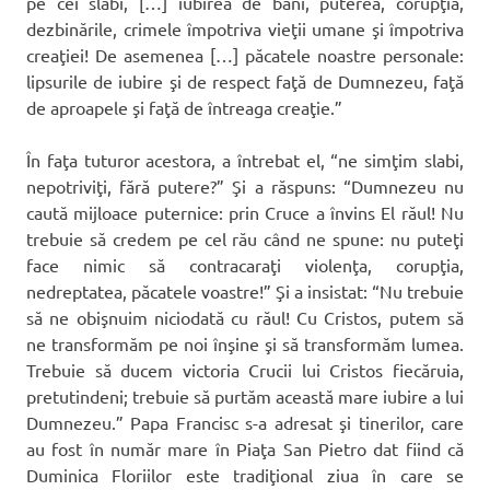
pe cei slabi, […] iubirea de bani, puterea, corupţia,
dezbinările, crimele împotriva vieţii umane şi împotriva
creaţiei! De asemenea […] păcatele noastre personale:
lipsurile de iubire şi de respect faţă de Dumnezeu, faţă
de aproapele şi faţă de întreaga creaţie.”
În faţa tuturor acestora, a întrebat el, “ne simţim slabi,
nepotriviţi, fără putere?” Şi a răspuns: “Dumnezeu nu
caută mijloace puternice: prin Cruce a învins El răul! Nu
trebuie să credem pe cel rău când ne spune: nu puteţi
face nimic să contracaraţi violenţa, corupţia,
nedreptatea, păcatele voastre!” Şi a insistat: “Nu trebuie
să ne obişnuim niciodată cu răul! Cu Cristos, putem să
ne transformăm pe noi înşine şi să transformăm lumea.
Trebuie să ducem victoria Crucii lui Cristos fiecăruia,
pretutindeni; trebuie să purtăm această mare iubire a lui
Dumnezeu.” Papa Francisc s-a adresat şi tinerilor, care
au fost în număr mare în Piaţa San Pietro dat fiind că
Duminica Floriilor este tradiţional ziua în care se