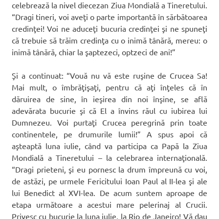
celebrează la nivel diecezan Ziua Mondială a Tineretului.
“Dragi tineri, voi aveţi o parte importantă în sărbătoarea
credinţei! Voi ne aduceţi bucuria credinţei şi ne spuneţi
că trebuie să trăim credinţa cu o inimă tânără, mereu: o
inimă tânără, chiar la şaptezeci, optzeci de ani!”
Şi a continuat: “Vouă nu vă este ruşine de Crucea Sa!
Mai mult, o îmbrăţişaţi, pentru că aţi înţeles că în
dăruirea de sine, în ieşirea din noi înşine, se află
adevărata bucurie şi că El a învins răul cu iubirea lui
Dumnezeu. Voi purtaţi Crucea peregrină prin toate
continentele, pe drumurile lumii!” A spus apoi că
aşteaptă luna iulie, când va participa ca Papă la Ziua
Mondială a Tineretului – la celebrarea internaţională.
“Dragi prieteni, şi eu pornesc la drum împreună cu voi,
de astăzi, pe urmele Fericitului Ioan Paul al II-lea şi ale
lui Benedict al XVI-lea. De acum suntem aproape de
etapa următoare a acestui mare pelerinaj al Crucii.
Privesc cu bucurie la luna iulie, la Rio de Janeiro! Vă dau