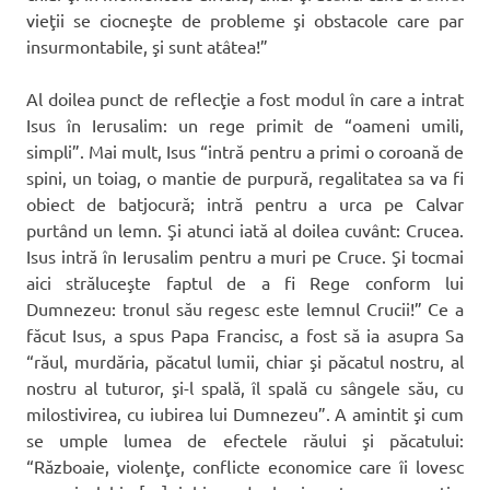
vieţii se ciocneşte de probleme şi obstacole care par
insurmontabile, şi sunt atâtea!”
Al doilea punct de reflecţie a fost modul în care a intrat
Isus în Ierusalim: un rege primit de “oameni umili,
simpli”. Mai mult, Isus “intră pentru a primi o coroană de
spini, un toiag, o mantie de purpură, regalitatea sa va fi
obiect de batjocură; intră pentru a urca pe Calvar
purtând un lemn. Şi atunci iată al doilea cuvânt: Crucea.
Isus intră în Ierusalim pentru a muri pe Cruce. Şi tocmai
aici străluceşte faptul de a fi Rege conform lui
Dumnezeu: tronul său regesc este lemnul Crucii!” Ce a
făcut Isus, a spus Papa Francisc, a fost să ia asupra Sa
“răul, murdăria, păcatul lumii, chiar şi păcatul nostru, al
nostru al tuturor, şi-l spală, îl spală cu sângele său, cu
milostivirea, cu iubirea lui Dumnezeu”. A amintit şi cum
se umple lumea de efectele răului şi păcatului:
“Războaie, violenţe, conflicte economice care îi lovesc