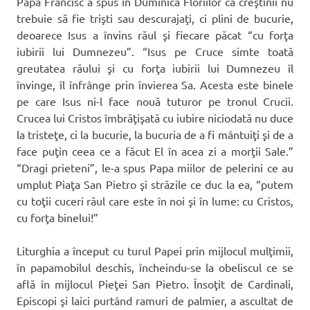
Papa Francisc a spus în Duminica Floriilor că creştinii nu
trebuie să fie trişti sau descurajaţi, ci plini de bucurie,
deoarece Isus a învins răul şi fiecare păcat “cu forţa
iubirii lui Dumnezeu”. “Isus pe Cruce simte toată
greutatea răului şi cu forţa iubirii lui Dumnezeu îl
învinge, îl înfrânge prin învierea Sa. Acesta este binele
pe care Isus ni-l face nouă tuturor pe tronul Crucii.
Crucea lui Cristos îmbrăţişată cu iubire niciodată nu duce
la tristeţe, ci la bucurie, la bucuria de a fi mântuiţi şi de a
face puţin ceea ce a făcut El în acea zi a morţii Sale.”
“Dragi prieteni”, le-a spus Papa miilor de pelerini ce au
umplut Piaţa San Pietro şi străzile ce duc la ea, “putem
cu toţii cuceri răul care este în noi şi în lume: cu Cristos,
cu forţa binelui!”
Liturghia a început cu turul Papei prin mijlocul mulţimii,
în papamobilul deschis, încheindu-se la obeliscul ce se
află în mijlocul Pieţei San Pietro. Însoţit de Cardinali,
Episcopi şi laici purtând ramuri de palmier, a ascultat de