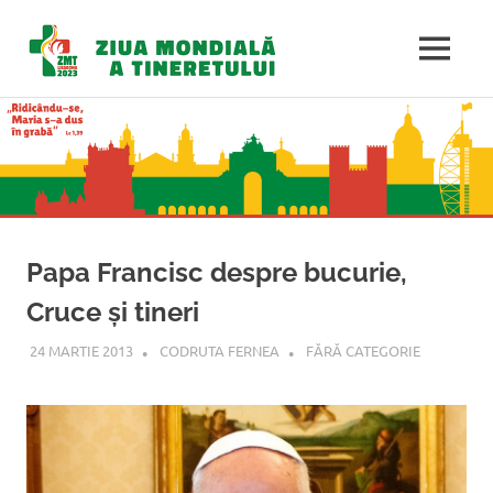
Ziua
MENU
Mondială
Sari
la
a
conținut
Tineretulu
Papa Francisc despre bucurie,
Cruce şi tineri
24 MARTIE 2013
CODRUTA FERNEA
FĂRĂ CATEGORIE