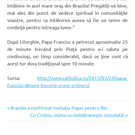
întâlnire în acel mare oraş din Brazilia! Pregătiţi-vă bine,
mai ales din punct de vedere spiritual în comunităţile
voastre, pentru ca întâlnirea aceea să fie un semn de
credinţă pentru întreaga lume.”
După Liturghie, Papa Francisc a petrecut aproximativ 25
de minute trecând prin Piaţă pentru a-i saluta pe
credincioşi, un timp considerabil, dacă se ţine cont că
acest tur dura tradiţional spre 10 minute.
Sursa:
http://www.catholica.ro/2013/03/24/papa-
francisc-despre-bucurie-cruce-si-tineri/
Articolul
Navigare
Brazilia a confirmat invitaţia Papei pentru Rio
anterior:
Articolul
Cu Cristos, inima nu îmbătrâneşte niciodată!
în
următor: