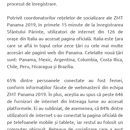
procesul de înregistrare.
Potrivit coordonatorilor rețelelor de socializare ale ZMT
Panama 2019, în primele 15 minute de la înregistrarea
Sfântului Părinte, utilizatori de internet din 126 de
orașe din Italia au accesat pagina oficială. Italia este țara
care se află în topul celor zece țări cu cele mai multe
accesări ale paginii web din Panama. Celelalte nouă țări
sunt: Panama, Mexic, Argentina, Columbia, Costa Rica,
Chile, Peru, Nicaragua și Brazilia.
65% dintre persoanele conectate au fost femei,
conform informațiilor făcute de webmasterii din echipa
ZMT Panama 2019. În plus, aceștia au spus că peste 646
de furnizori de internet din întreaga lume au accesat
platformele. Ei au subliniat, de asemenea, că 84% dintre
utilizatorii de internet s-au conectat la pagina oficială de
pe telefoanele mobile și tablete, iar restul au folosit un
computer obișnuit. Rețeaua de socializare care a avut