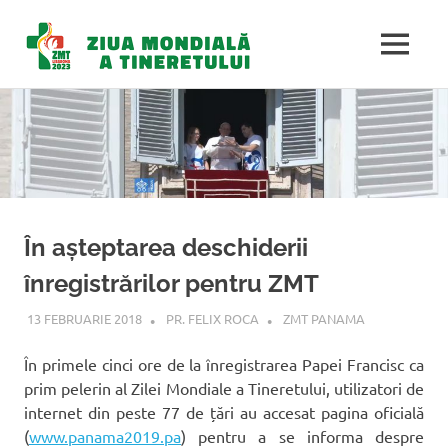
Ziua
MENU
Mondială
Sari
la
a
conținut
Tineretulu
În așteptarea deschiderii
înregistrărilor pentru ZMT
13 FEBRUARIE 2018
PR. FELIX ROCA
ZMT PANAMA
În primele cinci ore de la înregistrarea Papei Francisc ca
prim pelerin al Zilei Mondiale a Tineretului, utilizatori de
internet din peste 77 de țări au accesat pagina oficială
(
www.panama2019.pa
) pentru a se informa despre