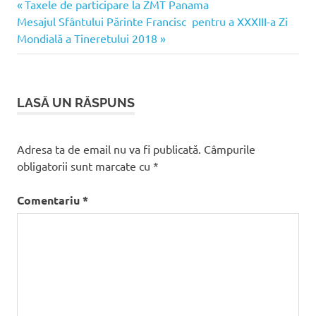
Articolul
Navigare
Taxele de participare la ZMT Panama
Panama
Articolul
anterior:
Mesajul Sfântului Părinte Francisc pentru a XXXIII-a Zi
în
următor:
Mondială a Tineretului 2018
articole
LASĂ UN RĂSPUNS
Adresa ta de email nu va fi publicată.
Câmpurile
obligatorii sunt marcate cu
*
Comentariu
*