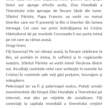
tineri vor ajunge efectiv acolo, Ziua Mondială a
Tineretului este aproape de fiecare tânăr din lume.
Sfântul Părinte, Papa Francisc va vorbi nu numai
tinerilor care vor fi prezenţi la Rio ci tinerilor din lumea
întreagă. Cei care vor primi îmbrăţişarea lui Cristos
Mântuitorul de pe muntele Corcovado îi vor purta inimă
pe cei care au rămas acasă.
Dragi tineri,
Fiți bucuroși! Pe cei rămași acasă, la fiecare celebrare la
Rio, vă purtăm în inima, în sufletul și în rugăciunile
noastre. Sfântul Părinte va vorbi inimii fiecăruia dintre
voi. Ascultaţi cuvintele celui care vorbeşte în numele lui
Cristos! În cuvintele sale veţi găsi preţuire, încurajare şi
mângâiere.
Pelerinajul lor va fi şi pelerinajul vostru. Puteți urmări
evenimentele din timpul Zilei Mondiale a Tineretului pe
internet, mai ales pe reţelele de socializare. Fiţi
conectaţi la capitala mondială a tineretului creştin!