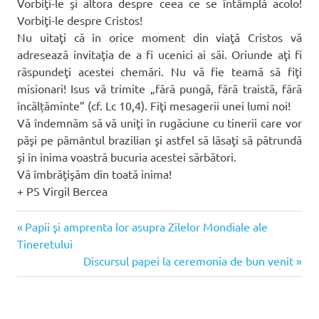
Vorbiţi-le şi altora despre ceea ce se întâmplă acolo!
Vorbiţi-le despre Cristos!
Nu uitaţi că în orice moment din viaţă Cristos vă
adresează invitaţia de a fi ucenici ai săi. Oriunde aţi fi
răspundeţi acestei chemări. Nu vă fie teamă să fiţi
misionari! Isus vă trimite „fără pungă, fără traistă, fără
încălțăminte” (cf. Lc 10,4). Fiţi mesagerii unei lumi noi!
Vă îndemnăm să vă uniţi în rugăciune cu tinerii care vor
păşi pe pământul brazilian şi astfel să lăsaţi să pătrundă
şi în inima voastră bucuria acestei sărbători.
Vă îmbrăţişăm din toată inima!
+ PS Virgil Bercea
ZMT
Articolul
Navigare
Papii şi amprenta lor asupra Zilelor Mondiale ale
Rio
anterior:
Tineretului
în
Articolul
Discursul papei la ceremonia de bun venit
următor:
articole