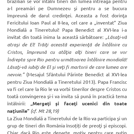
brazilian se vor întâlni tineri din lumea întreagă pentru
a-l preamări pe Dumnezeu şi pentru a se bucura
împreună de darul credinţei. Aceasta a fost dorinţa
Fericitului Ioan Paul al II-lea, cel care a „inventat” Ziua
Mondială a Tineretului! Papa Benedict al XVI-lea i-a
invitat din toată inima la această sărbătoare:
„Lăsaţi-vă
atraşi de El! Trăiţi această experienţă de întâlnire cu
Cristos, împreună cu atâţia alţi tineri care se vor
îndrepta spre Rio pentru următoarea întâlnire mondială!
Lăsaţi-vă iubiţi de El şi veţi fi martorii de care lumea are
nevoie.”
(Mesajul Sfântului Părinte Benedict al XVI-lea
pentru Ziua Mondială a Tineretului 2013). Papa Francisc
va fi cel care la Rio le va vorbi tinerilor despre Cristos cu
toată convingerea şi-i va invita să pună în practică tema
întâlnirii:
„Mergeţi şi faceţi ucenici din toate
naţiunile”
(cf. Mt 28,19)
La Ziua Mondială a Tineretului de la Rio va participa şi un
grup de tineri din România însoțiți de preoţi şi episcopi.
Chiar dacă Rio este departe, motiv pentru care puţin