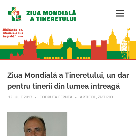
Ziua
MENU
Mondială
Sari
la
a
conținut
Tineretulu
Ziua Mondială a Tineretului, un dar
pentru tinerii din lumea întreagă
12 IULIE 2013
CODRUTA FERNEA
ARTICOL
,
ZMT RIO