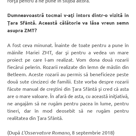
forţa pentru a ne pune în slujba altora.
Dumneavoastră tocmai v-aţi întors dintr-o vizită în
Ţara Sfântă. Această călătorie va lăsa vreun semn
asupra ZMT?
A fost ceva minunat. Înainte de toate pentru a pune în
mâinile Mariei ZMT, dar şi pentru a vedea un mare
proiect pe care l-am realizat. Vom dona două rozarii
fiecărui pelerin. Rozarii realizate din lemn de măslin din
Betleem. Aceste rozarii au permis să beneficieze peste
două sute cincizeci de familii. Este vorba despre rozarii
făcute manual de creştini din Ţara Sfântă şi cred că asta
are o mare valoare. În afară de asta, cu această iniţiativă,
ne angajăm să ne rugăm pentru pacea în lume, pentru
tineri, dar în mod deosebit să ne rugăm pentru
realitatea din Ţara Sfântă.
(După
L’Osservatore Romano
, 8 septembrie 2018)