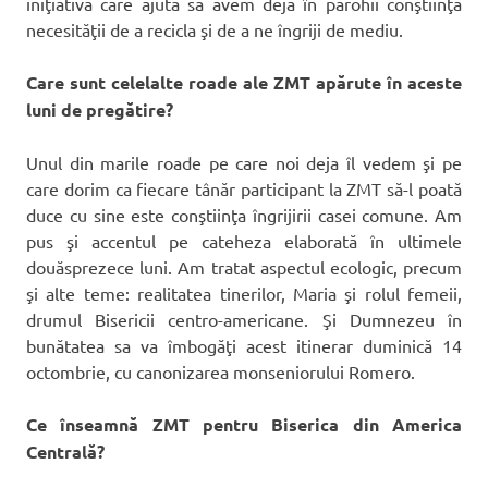
iniţiativă care ajută să avem deja în parohii conştiinţa
necesităţii de a recicla şi de a ne îngriji de mediu.
Care sunt celelalte roade ale ZMT apărute în aceste
luni de pregătire?
Unul din marile roade pe care noi deja îl vedem şi pe
care dorim ca fiecare tânăr participant la ZMT să-l poată
duce cu sine este conştiinţa îngrijirii casei comune. Am
pus şi accentul pe cateheza elaborată în ultimele
douăsprezece luni. Am tratat aspectul ecologic, precum
şi alte teme: realitatea tinerilor, Maria şi rolul femeii,
drumul Bisericii centro-americane. Şi Dumnezeu în
bunătatea sa va îmbogăţi acest itinerar duminică 14
octombrie, cu canonizarea monseniorului Romero.
Ce înseamnă ZMT pentru Biserica din America
Centrală?