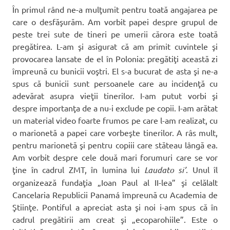
În primul rând ne-a mulţumit pentru toată angajarea pe
care o desfăşurăm. Am vorbit papei despre grupul de
peste trei sute de tineri pe umerii cărora este toată
pregătirea. L-am şi asigurat că am primit cuvintele şi
provocarea lansate de el în Polonia: pregătiţi această zi
împreună cu bunicii voştri. El s-a bucurat de asta şi ne-a
spus că bunicii sunt persoanele care au incidenţă cu
adevărat asupra vieţii tinerilor. I-am putut vorbi şi
despre importanţa de a nu-i exclude pe copii. I-am arătat
un material video foarte frumos pe care l-am realizat, cu
o marionetă a papei care vorbeşte tinerilor. A râs mult,
pentru marionetă şi pentru copiii care stăteau lângă ea.
Am vorbit despre cele două mari forumuri care se vor
ţine în cadrul ZMT, în lumina lui
Laudato si’
. Unul îl
organizează fundaţia „Ioan Paul al II-lea” şi celălalt
Cancelaria Republicii Panamá împreună cu Academia de
Ştiinţe. Pontiful a apreciat asta şi noi i-am spus că în
cadrul pregătirii am creat şi „ecoparohiile”. Este o