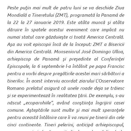
Peste puţin mai mult de patru luni se va deschide Ziua
Mondială a Tineretului (ZMT), programată la Panamá de
la 22 la 27 ianuarie 2019. Este atâta muncă şi atâta
dăruire în spatele acestui eveniment care implică nu
numai statul care găzduieşte ci toată America Centrală.
Aşa au voit episcopii încă de la început: ZMT a Bisericii
din America Centrală. Monseniorul José Domingo Ulloa,
arhiepiscop de Panamá şi preşedinte al Conferinţei
Episcopale, la 6 septembrie l-a întâlnit pe papa Francisc
pentru a vorbi despre pregătirile acestei mari sărbători a
tinerilor. În acest interviu acordat ziarului
L’Osservatore
Romano
prelatul asigură că unele roade deja se trăiesc
şi se experimentează în realitatea ţării. De exemplu, s-au
născut „ecoparohiile”, având conştiinţa îngrijirii casei
comune. Aşteptările sunt multe şi mai mult speranţele
pentru această întâlnire care îi va reuni pe tinerii din cele
cinci continente. Tineri pelerini, anticipă arhiepiscopul,