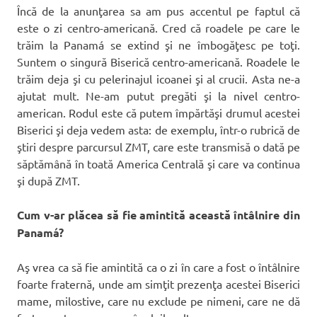
Încă de la anunţarea sa am pus accentul pe faptul că
este o zi centro-americană. Cred că roadele pe care le
trăim la Panamá se extind şi ne îmbogăţesc pe toţi.
Suntem o singură Biserică centro-americană. Roadele le
trăim deja şi cu pelerinajul icoanei şi al crucii. Asta ne-a
ajutat mult. Ne-am putut pregăti şi la nivel centro-
american. Rodul este că putem împărtăşi drumul acestei
Biserici şi deja vedem asta: de exemplu, într-o rubrică de
ştiri despre parcursul ZMT, care este transmisă o dată pe
săptămână în toată America Centrală şi care va continua
şi după ZMT.
Cum v-ar plăcea să fie amintită această întâlnire din
Panamá?
Aş vrea ca să fie amintită ca o zi în care a fost o întâlnire
foarte fraternă, unde am simţit prezenţa acestei Biserici
mame, milostive, care nu exclude pe nimeni, care ne dă