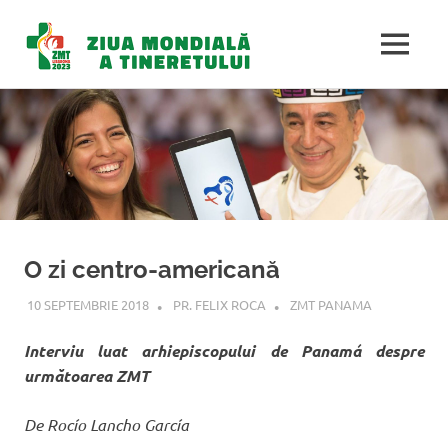
Ziua
MENU
Mondială
Sari
la
a
conținut
Tineretulu
O zi centro-americană
10 SEPTEMBRIE 2018
PR. FELIX ROCA
ZMT PANAMA
Interviu luat arhiepiscopului de Panamá despre
următoarea ZMT
De Rocío Lancho García