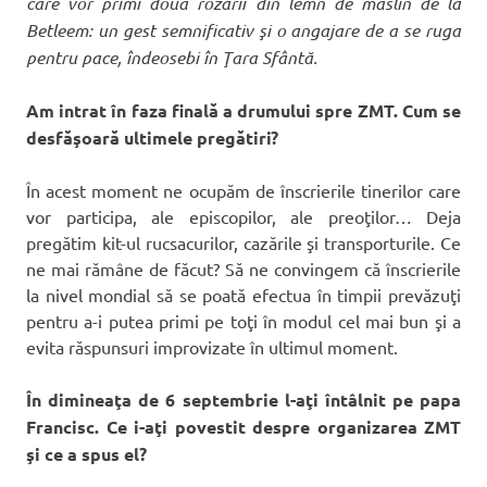
care vor primi două rozarii din lemn de măslin de la
Betleem: un gest semnificativ şi o angajare de a se ruga
pentru pace, îndeosebi în Ţara Sfântă.
Am intrat în faza finală a drumului spre ZMT. Cum se
desfăşoară ultimele pregătiri?
În acest moment ne ocupăm de înscrierile tinerilor care
vor participa, ale episcopilor, ale preoţilor… Deja
pregătim kit-ul rucsacurilor, cazările şi transporturile. Ce
ne mai rămâne de făcut? Să ne convingem că înscrierile
la nivel mondial să se poată efectua în timpii prevăzuţi
pentru a-i putea primi pe toţi în modul cel mai bun şi a
evita răspunsuri improvizate în ultimul moment.
În dimineaţa de 6 septembrie l-aţi întâlnit pe papa
Francisc. Ce i-aţi povestit despre organizarea ZMT
şi ce a spus el?