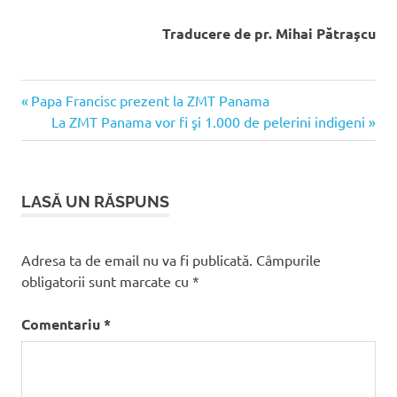
Traducere de pr. Mihai Pătraşcu
ZMT
Articolul
Navigare
Papa Francisc prezent la ZMT Panama
Panama
anterior:
Articolul
La ZMT Panama vor fi şi 1.000 de pelerini indigeni
în
următor:
articole
LASĂ UN RĂSPUNS
Adresa ta de email nu va fi publicată.
Câmpurile
obligatorii sunt marcate cu
*
Comentariu
*