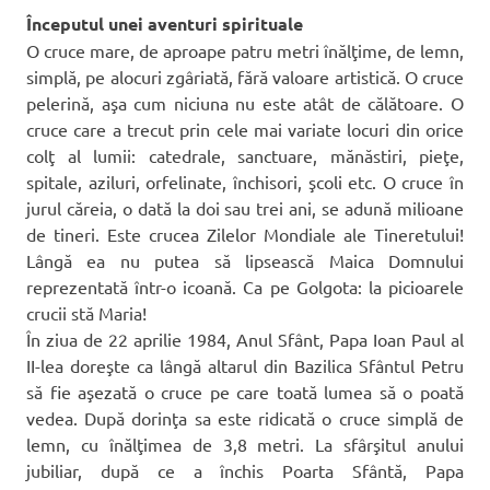
Începutul unei aventuri spirituale
O cruce mare, de aproape patru metri înălţime, de lemn,
simplă, pe alocuri zgâriată, fără valoare artistică. O cruce
pelerină, aşa cum niciuna nu este atât de călătoare. O
cruce care a trecut prin cele mai variate locuri din orice
colţ al lumii: catedrale, sanctuare, mănăstiri, pieţe,
spitale, aziluri, orfelinate, închisori, şcoli etc. O cruce în
jurul căreia, o dată la doi sau trei ani, se adună milioane
de tineri. Este crucea Zilelor Mondiale ale Tineretului!
Lângă ea nu putea să lipsească Maica Domnului
reprezentată într-o icoană. Ca pe Golgota: la picioarele
crucii stă Maria!
În ziua de 22 aprilie 1984, Anul Sfânt, Papa Ioan Paul al
II-lea doreşte ca lângă altarul din Bazilica Sfântul Petru
să fie aşezată o cruce pe care toată lumea să o poată
vedea. După dorinţa sa este ridicată o cruce simplă de
lemn, cu înălţimea de 3,8 metri. La sfârşitul anului
jubiliar, după ce a închis Poarta Sfântă, Papa