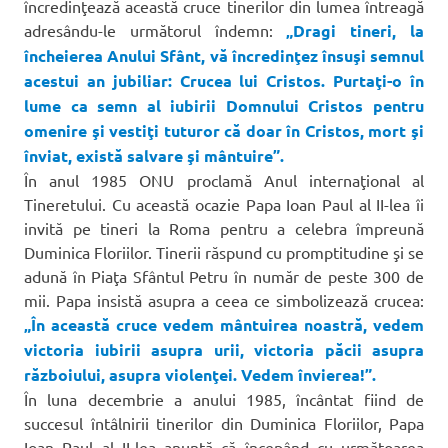
încredinţează această cruce tinerilor din lumea întreagă
adresându-le următorul îndemn:
„Dragi tineri, la
încheierea Anului Sfânt, vă încredinţez însuşi semnul
acestui an jubiliar: Crucea lui Cristos. Purtaţi-o în
lume ca semn al iubirii Domnului Cristos pentru
omenire şi vestiţi tuturor că doar în Cristos, mort şi
înviat, există salvare şi mântuire”.
În anul 1985 ONU proclamă Anul internaţional al
Tineretului. Cu această ocazie Papa Ioan Paul al II-lea îi
invită pe tineri la Roma pentru a celebra împreună
Duminica Floriilor. Tinerii răspund cu promptitudine şi se
adună în Piaţa Sfântul Petru în număr de peste 300 de
mii. Papa insistă asupra a ceea ce simbolizează crucea:
„În această cruce vedem mântuirea noastră, vedem
victoria iubirii asupra urii, victoria păcii asupra
războiului, asupra violenţei. Vedem învierea!”.
În luna decembrie a anului 1985, încântat fiind de
succesul întâlnirii tinerilor din Duminica Floriilor, Papa
Ioan Paul al II-lea anunţă că începând cu următoarea