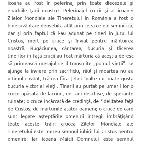
icoana au fost în pelerinaj prin toate diecezele şi
eparhiile ţării noastre. Pelerinajul crucii şi al icoanei
Zilelor Mondiale ale Tineretului în România a fost o
binecuvântare deosebită atât prin ceea ce ele semnifică,
dar şi prin faptul că i-au adunat pe tineri în jurul lui
Cristos, mort pe cruce şi înviat pentru mântuirea
noastră. Rugăciunea, cântarea, bucuria şi tăcerea
tinerilor în faţa crucii au fost mărturia că aceştia doresc
să primească mesajul ce îl transmite „pomul vieţii”: se
ajunge la înviere prin sacrificiu, răul şi moartea nu au
ultimul cuvânt, trăirea fără ţeluri înalte nu poate gusta
bucuria victoriei vieţii. Tinerii au purtat pe umerii lor o
cruce apăsată de lacrimi, de răni deschise, de speranţe
ruinate; o cruce încărcată de credinţă, de fidelitatea faţă
de Cristos, de mărturiile atâtor oameni; o cruce de care
sunt legate aşteptările omenirii întregi! Îmbrăţişând
toate aceste trăiri crucea Zilelor Mondiale ale
Tineretului este mereu semnul iubirii lui Cristos pentru
omenire! Iar icoana Maicii Domnului este semnul