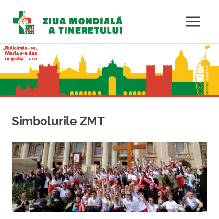
Ziua
MENU
Mondială
Sari
la
a
conținut
Tineretulu
Simbolurile ZMT