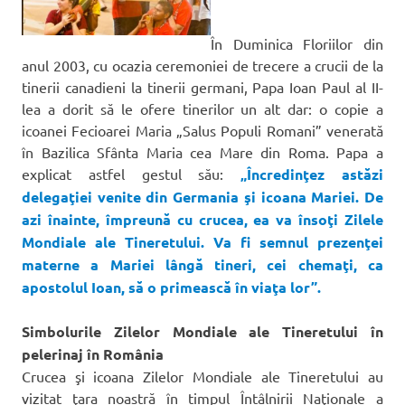
În Duminica Floriilor din
anul 2003, cu ocazia ceremoniei de trecere a crucii de la
tinerii canadieni la tinerii germani, Papa Ioan Paul al II-
lea a dorit să le ofere tinerilor un alt dar: o copie a
icoanei Fecioarei Maria „Salus Populi Romani” venerată
în Bazilica Sfânta Maria cea Mare din Roma. Papa a
explicat astfel gestul său:
„Încredinţez astăzi
delegaţiei venite din Germania şi icoana Mariei. De
azi înainte, împreună cu crucea, ea va însoţi Zilele
Mondiale ale Tineretului. Va fi semnul prezenţei
materne a Mariei lângă tineri, cei chemaţi, ca
apostolul Ioan, să o primească în viaţa lor”.
Simbolurile Zilelor Mondiale ale Tineretului în
pelerinaj în România
Crucea şi icoana Zilelor Mondiale ale Tineretului au
vizitat ţara noastră în timpul Întâlnirii Naţionale a