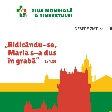
Ziua
Mondi
DESPRE ZMT
a
Sari
la
conținut
Tinere