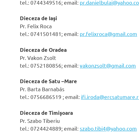
tel.: 0744349516; email:
pr.danielbulai@yahoo.c
Dieceza de Iaşi
Pr. Felix Roca
tel.: 0741501481; email:
pr.felixroca@gmail.com
Dieceza de Oradea
Pr. Vakon Zsolt
tel.: 0752180856; email:
vakonzsolt@gmail.com
Dieceza de Satu –Mare
Pr. Barta Barnabás
tel.: 0756686519 ; email:
ifi.iroda@ercsatumare.
Dieceza de Timişoara
Pr. Szabo Tiberiu
tel.: 0
724424889; email:
szabo.tibi4@yahoo.com