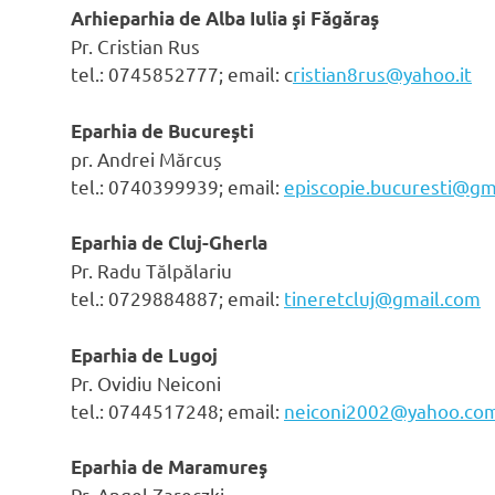
Arhieparhia de Alba Iulia şi Făgăraş
Pr. Cristian Rus
tel.: 0
745852777; email:
c
ristian8rus@yahoo.it
Eparhia de Bucureşti
pr. Andrei Mărcuș
tel.: 0
740399939; email:
episcopie.bucuresti@gm
Eparhia de Cluj-Gherla
Pr. Radu Tălpălariu
tel.: 0
729884887; email:
tineretcluj@gmail.com
Eparhia de Lugoj
Pr. Ovidiu Neiconi
tel.: 0
744517248; email:
neiconi2002@yahoo.co
Eparhia de Maramureş
Pr. Angel Zareczki