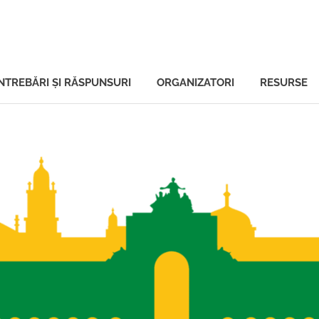
ală
ÎNTREBĂRI ŞI RĂSPUNSURI
ORGANIZATORI
RESURSE
tului