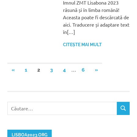
Imnul ZMT Lisabona 2023
răsună și în limba română!
Aceasta poate fi descărcată de
aici. Traducere și adaptare text
în[…]
CITEȘTE MAI MULT
Navigare
…
ARTICOLE
ARTICOLE
«
1
2
3
4
6
»
ANTERIOARE
URMĂTOARE
în
articole
Caută
CĂUTAR
după:
LISBOA2023.ORG