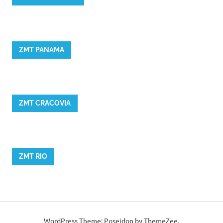
ZMT PANAMA
ZMT CRACOVIA
ZMT RIO
WordPress Theme: Poseidon by ThemeZee.