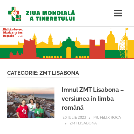
Ziua
MENU
Mondială
Sari
la
a
conținut
Tineretulu
CATEGORIE:
ZMT LISABONA
Imnul ZMT Lisabona –
versiunea în limba
română
20 IULIE 2023
PR. FELIX ROCA
ZMT LISABONA