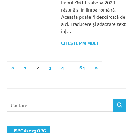
Imnul ZMT Lisabona 2023
răsună și în limba română!
Aceasta poate fi descărcată de
aici. Traducere și adaptare text
în[…]
CITEȘTE MAI MULT
Navigare
…
ARTICOLE
ARTICOLE
«
1
2
3
4
64
»
ANTERIOARE
URMĂTOARE
în
articole
Caută
CĂUTAR
după:
LISBOA2023.ORG