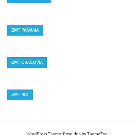
ZMT PANAMA
ZMT CRACOVIA
ZMT RIO
WordPress Theme: Poseidon by ThemeZee.