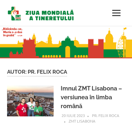
Ziua
MENU
Mondială
Sari
la
a
conținut
Tineretulu
AUTOR:
PR. FELIX ROCA
Imnul ZMT Lisabona –
versiunea în limba
română
20 IULIE 2023
PR. FELIX ROCA
ZMT LISABONA