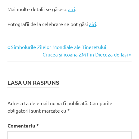
Mai multe detalii se găsesc
aici
.
Fotografii de la celebrare se pot găsi
aici
.
Articolul
Navigare
Simbolurile Zilelor Mondiale ale Tineretului
anterior:
Articolul
Crucea și icoana ZMT în Dieceza de Iași
în
următor:
articole
LASĂ UN RĂSPUNS
Adresa ta de email nu va fi publicată.
Câmpurile
obligatorii sunt marcate cu
*
Comentariu
*