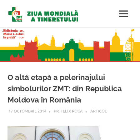
Ziua
MENU
Mondială
Sari
la
a
conținut
Tineretulu
O altă etapă a pelerinajului
simbolurilor ZMT: din Republica
Moldova în România
17 OCTOMBRIE 2014
PR. FELIX ROCA
ARTICOL