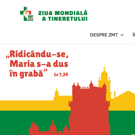
Ziua
Mondi
DESPRE ZMT
a
Sari
la
conținut
Tinere