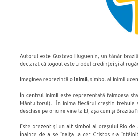
Autorul este Gustavo Huguenin, un tânăr brazil
declarat că logoul este „rodul credinţei şi al rugăc
Imaginea reprezintă o
, simbol al inimii ucen
inimă
În centrul inimii este reprezentată faimoasa st
Mântuitorul). În inima fiecărui creştin trebuie
deschise pe oricine vine la El, aşa cum şi Brazilia î
Este prezent şi un alt simbol al oraşului Rio d
Înainte de a se înalţa la cer Cristos s-a întâln