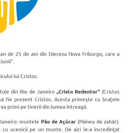
ian de 25 de ani din Dieceza Nova Friburgo, care a
iunii”.
icului lui Cristos.
atuie din Rio de Janeiro
(Cristos
„Cristo Redentor”
 să fie prezent Cristos. Acesta primeşte cu braţele
i va primi pe tinerii din lumea întreagă.
e Janeiro: muntele
(Pâinea de zahăr).
Pão de Açúcar
it cu ucenicii pe un munte. De aici le-a încredinţat