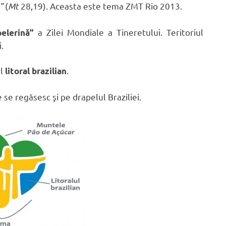
”
(
Mt
28,19). Aceasta este tema ZMT Rio 2013.
a Zilei Mondiale a Tineretului. Teritoriul
elerină”
.
ul
.
litoral brazilian
 se regăsesc şi pe drapelul Braziliei.