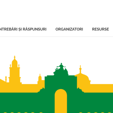
ală
ÎNTREBĂRI ŞI RĂSPUNSURI
ORGANIZATORI
RESURSE
tului