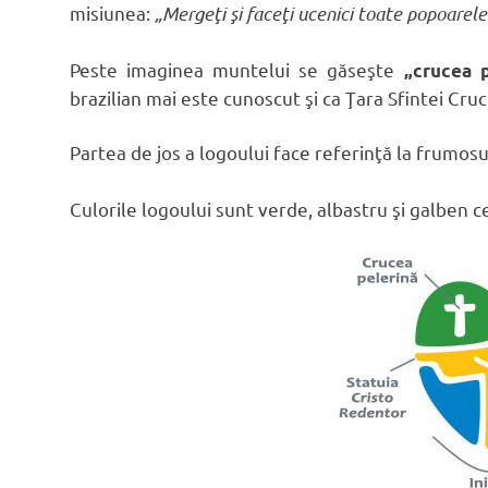
misiunea:
„Mergeţi şi faceţi ucenici toate popoarele
Peste imaginea muntelui se găseşte
„crucea p
brazilian mai este cunoscut şi ca Ţara Sfintei Cruci
Partea de jos a logoului face referinţă la frumos
Culorile logoului sunt verde, albastru şi galben ce