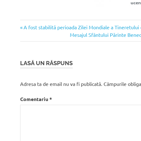
Articolul
Navigare
A fost stabilită perioada Zilei Mondiale a Tineretului 
anterior:
Articolul
Mesajul Sfântului Părinte Benedi
în
următor:
articole
LASĂ UN RĂSPUNS
Adresa ta de email nu va fi publicată.
Câmpurile obliga
Comentariu
*