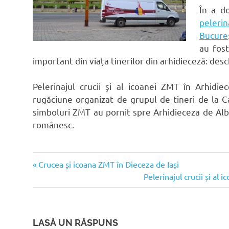
În a d
pelerin
Bucureș
au fost
important din viața tinerilor din arhidieceză: des
Pelerinajul crucii şi al icoanei ZMT în Arhid
rugăciune organizat de grupul de tineri de la Ca
simboluri ZMT au pornit spre Arhidieceza de Alba
românesc.
Articolul
Navigare
Crucea și icoana ZMT în Dieceza de Iași
anterior:
Articolul
Pelerinajul crucii și al
în
următor:
articole
LASĂ UN RĂSPUNS