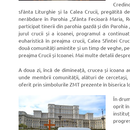
Credinc
sfânta Liturghie și la Calea Crucii, pregătită 
nerăbdare în Parohia „Sfânta Fecioară Maria, R
participat tinerii din parohia gazdă și din Parohia
jurul crucii și a icoanei, programul a continu
euharistică în preajma crucii, Calea Sfintei Cr
două comunități amintite și un timp de veghe, pen
preajma Crucii și Icoanei. Mai multe detalii desp
A doua zi, încă de dimineață, crucea și icoana a
unde membrii comunității, alături de cercetași
oferit prin simbolurile ZMT prezente în biserica lo
În drum
oprit î
instit
progres