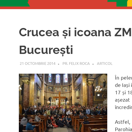
Crucea și icoana ZM
București
21 OCTOMBRIE 2014
PR. FELIX ROCA
ARTICOL
În pele
de Iași
17 și 1
așezat
încredi
Astfel
Parohi