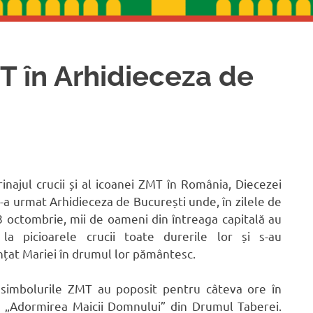
T în Arhidieceza de
rinajul crucii și al icoanei ZMT în România, Diecezei
 i-a urmat Arhidieceza de București unde, în zilele de
8 octombrie, mii de oameni din întreaga capitală au
 la picioarele crucii toate durerile lor și s-au
nțat Mariei în drumul lor pământesc.
, simbolurile ZMT au poposit pentru câteva ore în
a „Adormirea Maicii Domnului” din Drumul Taberei.