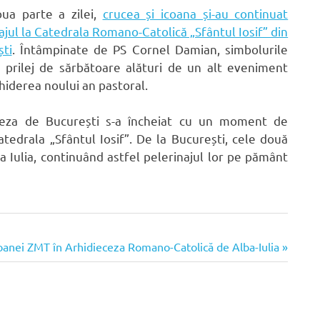
oua parte a zilei,
crucea și icoana și-au continuat
ajul la Catedrala Romano-Catolică „Sfântul Iosif” din
ti
. Întâmpinate de PS Cornel Damian, simbolurile
 prilej de sărbătoare alături de un alt eveniment
chiderea noului an pastoral.
ieceza de București s-a încheiat cu un moment de
tedrala „Sfântul Iosif”. De la București, cele două
 Iulia, continuând astfel pelerinajul lor pe pământ
 icoanei ZMT în Arhidieceza Romano-Catolică de Alba-Iulia