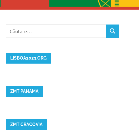
Caută
CĂUTARE
după:
LISBOA2023.ORG
ZMT PANAMA
ZMT CRACOVIA