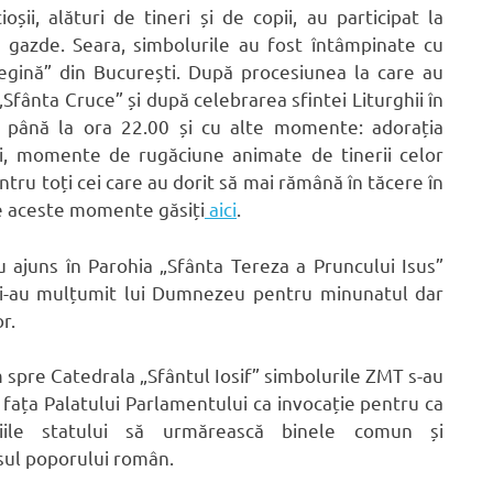
ioșii, alături de tineri și de copii, au participat la
de gazde. Seara, simbolurile au fost întâmpinate cu
egină” din București. După procesiunea la care au
 „Sfânta Cruce” și după celebrarea sfintei Liturghii în
at până la ora 22.00 și cu alte momente: adorația
uci, momente de rugăciune animate de tinerii celor
tru toți cei care au dorit să mai rămână în tăcere în
re aceste momente găsiți
aici
.
u ajuns în Parohia „Sfânta Tereza a Pruncului Isus”
, i-au mulțumit lui Dumnezeu pentru minunatul dar
r.
 spre Catedrala „Sfântul Iosif” simbolurile ZMT s-au
n fața Palatului Parlamentului ca invocație pentru ca
uțiile statului să urmărească binele comun și
ul poporului român.