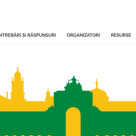
ală
ÎNTREBĂRI ŞI RĂSPUNSURI
ORGANIZATORI
RESURSE
tului