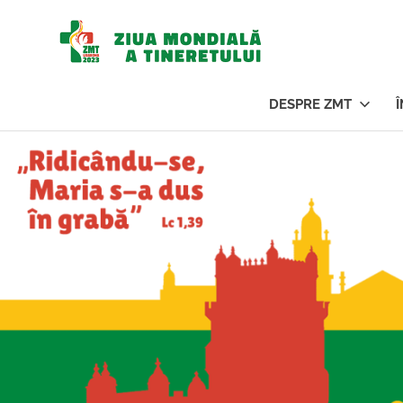
Ziua
Mondi
DESPRE ZMT
a
Sari
la
conținut
Tinere