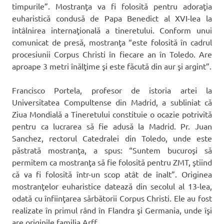
timpurile”. Mostranţa va fi folosită pentru adoraţia
euharistică condusă de Papa Benedict al XVI-lea la
întâlnirea internaţională a tineretului. Conform unui
comunicat de presă, mostranţa “este folosită în cadrul
procesiunii Corpus Christi în fiecare an în Toledo. Are
aproape 3 metri înălţime şi este făcută din aur şi argint”.
Francisco Portela, profesor de istoria artei la
Universitatea Compultense din Madrid, a subliniat că
Ziua Mondială a Tineretului constituie o ocazie potrivită
pentru ca lucrarea să fie adusă la Madrid. Pr. Juan
Sanchez, rectorul Catedralei din Toledo, unde este
păstrată mostranţa, a spus: “Suntem bucuroşi să
permitem ca mostranţa să fie folosită pentru ZMT, ştiind
că va fi folosită într-un scop atât de înalt”. Originea
mostranţelor euharistice datează din secolul al 13-lea,
odată cu înfiinţarea sărbătorii Corpus Christi. Ele au fost
realizate în primul rând în Flandra şi Germania, unde îşi
are originile familia Arff.