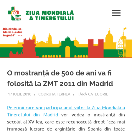
Ziua
MENU
Mondială
Sari
la
a
conținut
Tineretulu
O mostranţă de 500 de ani va fi
folosită la ZMT 2011 din Madrid
17 IULIE 2010
CODRUTA FERNEA
FĂRĂ CATEGORIE
Pelerinii care vor participa anul viitor la Ziua Mondială a
Tineretului din Madrid
vor vedea o mostranţă din
secolul al XV-lea, care este recunoscută drept “cea mai
frumoasă lucrare de argintărie din Spania din toate