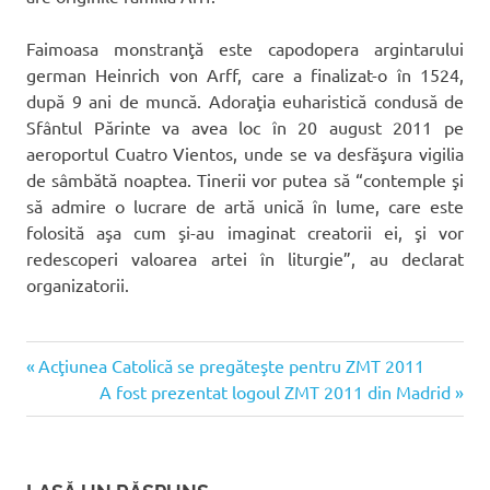
Faimoasa monstranţă este capodopera argintarului
german Heinrich von Arff, care a finalizat-o în 1524,
după 9 ani de muncă. Adoraţia euharistică condusă de
Sfântul Părinte va avea loc în 20 august 2011 pe
aeroportul Cuatro Vientos, unde se va desfăşura vigilia
de sâmbătă noaptea. Tinerii vor putea să “contemple şi
să admire o lucrare de artă unică în lume, care este
folosită aşa cum şi-au imaginat creatorii ei, şi vor
redescoperi valoarea artei în liturgie”, au declarat
organizatorii.
Articolul
Navigare
Acţiunea Catolică se pregăteşte pentru ZMT 2011
anterior:
Articolul
A fost prezentat logoul ZMT 2011 din Madrid
în
următor:
articole