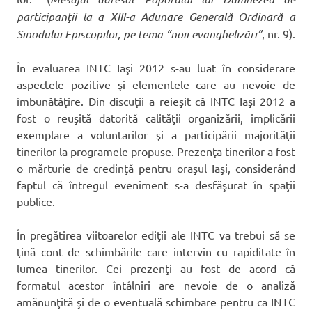
participanţii la a XIII-a Adunare Generală Ordinară a
Sinodului Episcopilor, pe tema “noii evanghelizări”
, nr. 9).
În evaluarea INTC Iaşi 2012 s-au luat în considerare
aspectele pozitive şi elementele care au nevoie de
îmbunătăţire. Din discuţii a reieşit că INTC Iaşi 2012 a
fost o reuşită datorită calităţii organizării, implicării
exemplare a voluntarilor şi a participării majorităţii
tinerilor la programele propuse. Prezenţa tinerilor a fost
o mărturie de credinţă pentru oraşul Iaşi, considerând
faptul că întregul eveniment s-a desfăşurat în spaţii
publice.
În pregătirea viitoarelor ediţii ale INTC va trebui să se
ţină cont de schimbările care intervin cu rapiditate în
lumea tinerilor. Cei prezenţi au fost de acord că
formatul acestor întâlniri are nevoie de o analiză
amănunţită şi de o eventuală schimbare pentru ca INTC