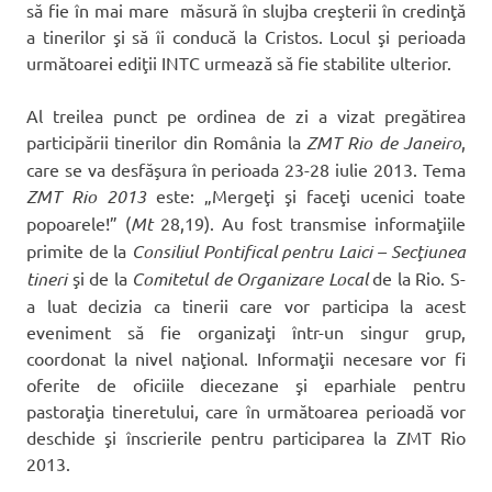
să fie în mai mare măsură în slujba creşterii în credinţă
a tinerilor şi să îi conducă la Cristos. Locul şi perioada
următoarei ediţii INTC urmează să fie stabilite ulterior.
Al treilea punct pe ordinea de zi a vizat pregătirea
participării tinerilor din România la
ZMT Rio de Janeiro
,
care se va desfăşura în perioada 23-28 iulie 2013. Tema
ZMT Rio 2013
este: „Mergeţi şi faceţi ucenici toate
popoarele!” (
Mt
28,19). Au fost transmise informaţiile
primite de la
Consiliul Pontifical pentru Laici – Secţiunea
tineri
şi de la
Comitetul de Organizare Local
de la Rio. S-
a luat decizia ca tinerii care vor participa la acest
eveniment să fie organizaţi într-un singur grup,
coordonat la nivel naţional. Informaţii necesare vor fi
oferite de oficiile diecezane şi eparhiale pentru
pastoraţia tineretului, care în următoarea perioadă vor
deschide şi înscrierile pentru participarea la ZMT Rio
2013.