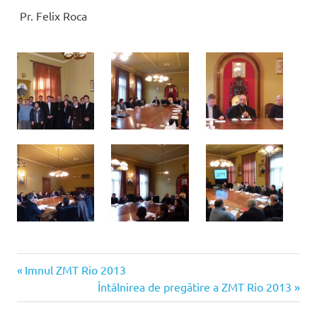
Pr. Felix Roca
Articolul
Navigare
Imnul ZMT Rio 2013
anterior:
Articolul
Întâlnirea de pregătire a ZMT Rio 2013
în
următor: