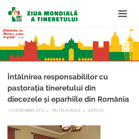
Ziua
MENU
Mondială
Sari
la
a
conținut
Tineretulu
Întâlnirea responsabililor cu
pastoraţia tineretului din
diecezele şi eparhiile din România
13 NOIEMBRIE 2012
PR. FELIX ROCA
ARTICOL