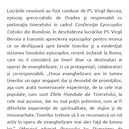
Lucrările reuniunii au fost conduse de PS Virgil Bercea,
episcop greco-catolic de Oradea şi responsabil cu
pastoraţia tineretului în cadrul
Conferinţei Episcopilor
Catolici din România
. În deschiderea lucrărilor PS Virgil
Bercea a transmis aprecierea episcopilor pentru munca
ce se desfăşoară spre binele tinerilor şi a evidenţiat
viziunea Sinodului episcopilor, recent încheiat la Roma,
care nu îi consideră pe tineri doar ca destinatari ai
operei de evanghelizare, ci ca protagonişti, colaboratori
şi co-responsabili. „Noua evanghelizare are în lumea
tinerilor un ogor angajant dar şi deosebit de promiţător,
aşa cum arată numeroasele experienţe, de la cele mai
populate, cum sunt Zilele Mondiale ale Tineretului, la
cele mai ascunse, dar nu mai puţin puternice, cum ar fi
diferitele experienţe de spiritualitate, de slujire şi de
misionaritate. Tinerilor trebuie să li se recunoască un rol
activ în opera de evanghelizare mai ales faţă de lumea
lor.” (
Mesajul adresat Poporului lui Dumnezeu de