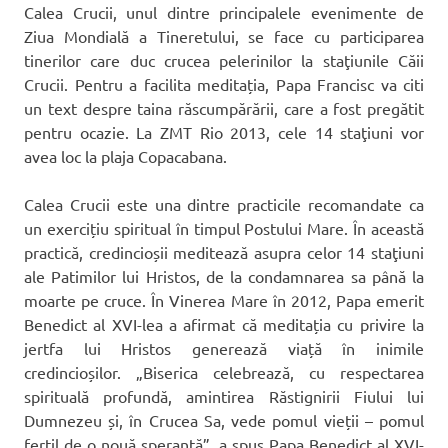
Calea Crucii, unul dintre principalele evenimente de
Ziua Mondială a Tineretului, se face cu participarea
tinerilor care duc crucea pelerinilor la staţiunile Căii
Crucii. Pentru a facilita meditația, Papa Francisc va citi
un text despre taina răscumpărării, care a fost pregătit
pentru ocazie. La ZMT Rio 2013, cele 14 staţiuni vor
avea loc la plaja Copacabana.
Calea Crucii este una dintre practicile recomandate ca
un exercițiu spiritual în timpul Postului Mare. În această
practică, credincioșii meditează asupra celor 14 staţiuni
ale Patimilor lui Hristos, de la condamnarea sa până la
moarte pe cruce. În Vinerea Mare în 2012, Papa emerit
Benedict al XVI-lea a afirmat că meditația cu privire la
jertfa lui Hristos generează viață în inimile
credincioșilor. „Biserica celebrează, cu respectarea
spirituală profundă, amintirea Răstignirii Fiului lui
Dumnezeu și, în Crucea Sa, vede pomul vieții – pomul
fertil de o nouă speranță”, a spus Papa Benedict al XVI-