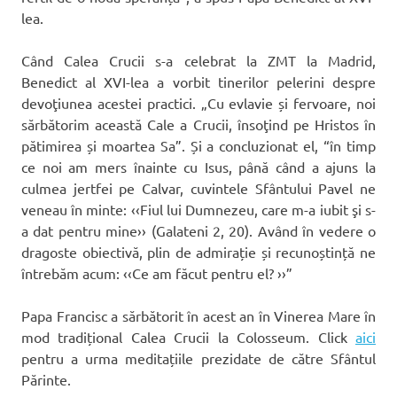
lea.
Când Calea Crucii s-a celebrat la ZMT la Madrid,
Benedict al XVI-lea a vorbit tinerilor pelerini despre
devoţiunea acestei practici. „Cu evlavie și fervoare, noi
sărbătorim această Cale a Crucii, însoţind pe Hristos în
pătimirea și moartea Sa”. Și a concluzionat el, “în timp
ce noi am mers înainte cu Isus, până când a ajuns la
culmea jertfei pe Calvar, cuvintele Sfântului Pavel ne
veneau în minte: ‹‹Fiul lui Dumnezeu, care m-a iubit şi s-
a dat pentru mine›› (Galateni 2, 20). Având în vedere o
dragoste obiectivă, plin de admirație și recunoștință ne
întrebăm acum: ‹‹Ce am făcut pentru el? ››”
Papa Francisc a sărbătorit în acest an în Vinerea Mare în
mod tradițional Calea Crucii la Colosseum. Click
aici
pentru a urma meditațiile prezidate de către Sfântul
Părinte.