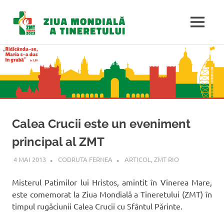
Ziua
MENU
Mondială
Sari
la
a
conținut
Tineretulu
Calea Crucii este un eveniment
principal al ZMT
4 MAI 2013
CODRUTA FERNEA
ARTICOL
,
ZMT RIO
Misterul Patimilor lui Hristos, amintit în Vinerea Mare,
este comemorat la Ziua Mondială a Tineretului (ZMT) în
timpul rugăciunii Calea Crucii cu Sfântul Părinte.