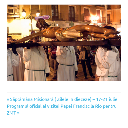
ZMT
Articolul
Navigare
Săptămâna Misionară ( Zilele în dieceze) – 17-21 iulie
Rio
Articolul
anterior:
Programul oficial al vizitei Papei Francisc la Rio pentru
în
următor:
ZMT
articole